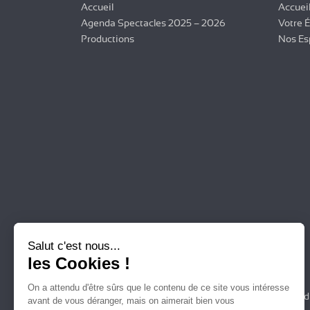
Accueil
Accuei
Agenda Spectacles 2025 – 2026
Votre 
Productions
Nos Es
Salut c'est nous...
les Cookies !
On a attendu d'être sûrs que le contenu de ce site vous intéresse
Plan d
avant de vous déranger, mais on aimerait bien vous