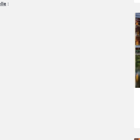
lle
: