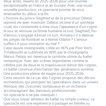
deux actes, revient en 2025-2026 pour une tournée
exceptionnelle en France et en Europe. Avec une toute
nouvelle production, ce spectacle promet de vous
émerveiller du début à la fin.
L’histoire du prince Siegfried et de la princesse Odette
reprend vie avec intensité. Odette, victime d’un sortilège
cruel, est condamnée à vivre sous l’apparence d’un cygne
le jour et retrouve sa forme humaine la nuit. Siegfried, fou
d’amour, s’engage à briser ce sort. Arrivera-t-il à déjouer
les pièges de Rothbart et à libérer Odette ? L’amour
suffira-t-il pour triompher du mal ?
Cette œuvre intemporelle, créée en 1875 par Piotr Ilitch
Tchaïkovski et sublimée en 1895 par le chorégraphe
Marius Petipa, est devenue le symbole ultime du ballet
romantique. Avec des scènes légendaires comme le
célèbre pas de deux et la majestueuse danse des cygnes,
ce ballet continue d’enchanter des générations entières.
Une production pleine de magie pour 2025-2026
Cette version de Le Lac des Cygnes propose, des décors
enchanteurs qui plongent les spectateurs dans un univers
féerique, des costumes somptueux et un orchestre
accompagnant des danseurs professionnels.
Un spectacle à ne pas manquer !
Que vous soyez amateur de ballet ou simple curieux, ce
spectacle est une expérience à partager en famille ou