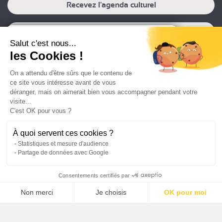
Recevez l'agenda culturel
Recevez l'agenda professionnel
Salut c'est nous...
les Cookies !
Recevoir la newsletter professionnelle
On a attendu d'être sûrs que le contenu de
FR
EN
ce site vous intéresse avant de vous
déranger, mais on aimerait bien vous accompagner pendant votre
visite...
C'est OK pour vous ?
Plan du site
Mentions légales
Politique de protection des données
Crédits
À quoi servent ces cookies ?
Statistiques et mesure d'audience
Partage de données avec Google
Consentements certifiés par
Non merci
Je choisis
OK pour moi
Axeptio consent
Plateforme de Gestion du Consentement : Personnalisez vos O
Notre plateforme vous permet d'adapter et de gérer vos paramètr