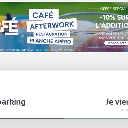
parking
Je vi
en 