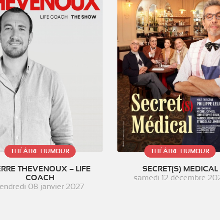
THÉÂTRE HUMOUR
THÉÂTRE HUMOUR
ERRE THEVENOUX – LIFE
SECRET(S) MEDICAL
COACH
samedi 12 décembre 20
endredi 08 janvier 2027