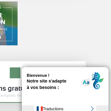
ens gratuitement
transports en commun