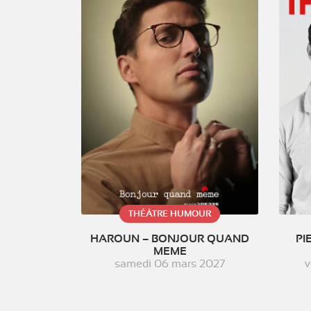
THÉÂTRE HUMOUR
HAROUN – BONJOUR QUAND
PI
MEME
samedi 06 mars 2027
v