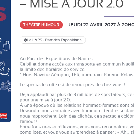
– MISE A JOUR 2.0
JEUDI 22 AVRIL 2027
À 20H
THÉÂTRE HUMOUR
Le LAPS - Parc des Expositions
Au Parc des Expositions de Nantes,
Ce billet donne accès aux transports en commun Naolib
la limite des horaires de service.
* Hors Navette Aéroport, TER, tram-train, Parking Relais p
Le spectacle culte est de retour près de chez vous !
Déjà applaudi par plus de 3 millions de spectateurs, ce
pour une mise à jour 2.0.
À une époque où les relations hommes-femmes sont pl
Dewandre nous entraîne avec humour et tendresse dans
nous rapprochent. Loin des clichés, ce spectacle célèbr
l’amour !
Entre fous rires et réflexions, vous vous reconnaîtrez
complices, et vous vous surprendrez à penser : « Ah… si j