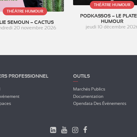
THÉÂTRE HUMOUR
THÉÂTRE HUMOUR
PODKASSOS – LE PLAT
HUMOUR
LIE SEMOUN – CACTUS
jeudi 10 décembre 202
ndredi 20 novembre 2026
ERS PROFESSIONNEL
OUTILS
l
Marchés Publics
Événement
Documentation
paces
Opendata Des Événements