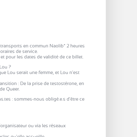
x transports en commun Naolib* 2 heures
oraires de service.
t pour les dates de validité de ce billet.
Lou ?
que Lou serait une femme, et Lou n'est
nsition : De la prise de testostérone, en
nde Queer.
us.tes : sommes-nous obligé.e.s d'être ce
 l’organisateur ou via les réseaux
cles qu'elle accueille.