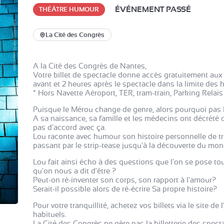
ÉVÉNEMENT PASSÉ
THÉÂTRE HUMOUR
La Cité des Congrès
A la Cité des Congrès de Nantes,
Votre billet de spectacle donne accès gratuitement au
avant et 2 heures après le spectacle dans la limite des h
* Hors Navette Aéroport, TER, tram-train, Parking Relais e
Puisque le Mérou change de genre, alors pourquoi pas 
A sa naissance, sa famille et les médecins ont décrété 
pas d'accord avec ça.
Lou raconte avec humour son histoire personnelle de tra
passant par le strip-tease jusqu'à la découverte du mo
Lou fait ainsi écho à des questions que l'on se pose to
qu'on nous a dit d'être ?
Peut-on ré-inventer son corps, son rapport à l'amour?
Serait-il possible alors de ré-écrire Sa propre histoire?
Pour votre tranquillité, achetez vos billets via le site de
habituels.
La Cité des Congrès ne gère pas la billetterie des specta