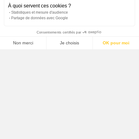
À quoi servent ces cookies ?
Statistiques et mesure d'audience
Partage de données avec Google
Recevez l'agenda culturel
Consentements certifiés par
Non merci
Je choisis
OK pour moi
Recevez l'agenda professionnel
Axeptio consent
Plateforme de Gestion du Consentement : Personnalisez vos O
Recevoir la newsletter professionnelle
Notre plateforme vous permet d'adapter et de gérer vos paramètr
FR
EN
Plan du site
Mentions légales
Politique de protection des données
Crédits