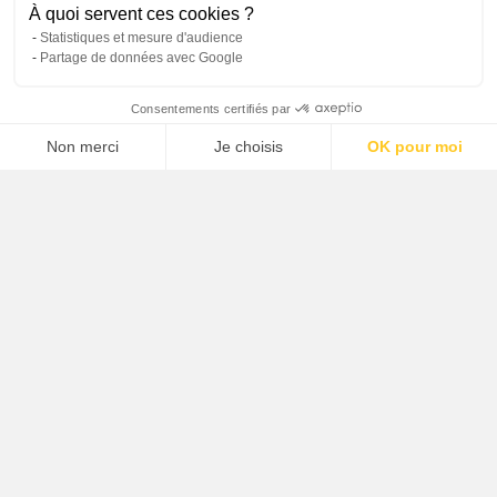
À quoi servent ces cookies ?
Statistiques et mesure d'audience
Partage de données avec Google
Recevez l'agenda culturel
Consentements certifiés par
Non merci
Je choisis
OK pour moi
Recevez l'agenda professionnel
Axeptio consent
Plateforme de Gestion du Consentement : Personnalisez vos O
Notre plateforme vous permet d'adapter et de gérer vos paramètr
Recevoir la newsletter professionnelle
FR
EN
Plan du site
Mentions légales
Politique de protection des données
Crédits