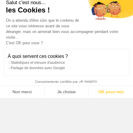
Salut c'est nous...
les Cookies !
Recevoir la newsletter professionnelle
On a attendu d'être sûrs que le contenu de
FR
EN
ce site vous intéresse avant de vous
déranger, mais on aimerait bien vous accompagner pendant votre
visite...
C'est OK pour vous ?
Plan du site
Mentions légales
Politique de protection des données
Crédits
À quoi servent ces cookies ?
Statistiques et mesure d'audience
Partage de données avec Google
Consentements certifiés par
Non merci
Je choisis
OK pour moi
Axeptio consent
Plateforme de Gestion du Consentement : Personnalisez vos O
Notre plateforme vous permet d'adapter et de gérer vos paramètr