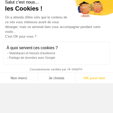
Salut c'est nous...
les Cookies !
Recevoir la newsletter professionnelle
On a attendu d'être sûrs que le contenu de
FR
EN
ce site vous intéresse avant de vous
déranger, mais on aimerait bien vous accompagner pendant votre
visite...
C'est OK pour vous ?
Plan du site
Mentions légales
Politique de protection des données
Crédits
À quoi servent ces cookies ?
Statistiques et mesure d'audience
Partage de données avec Google
Consentements certifiés par
Non merci
Je choisis
OK pour moi
Axeptio consent
Plateforme de Gestion du Consentement : Personnalisez vos O
Notre plateforme vous permet d'adapter et de gérer vos paramètr