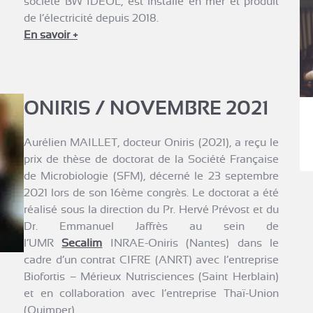
société BW IDEOL, est installé en mer et produit
de l’électricité depuis 2018.
En savoir +
ONIRIS / NOVEMBRE 2021
Aurélien MAILLET, docteur Oniris (2021), a reçu le
prix de thèse de doctorat de la Société Française
de Microbiologie (SFM), décerné le 23 septembre
2021 lors de son 16ème congrès. Le doctorat a été
réalisé sous la direction du Pr. Hervé Prévost et du
Dr. Emmanuel Jaffrès au sein de
l’UMR
Secalim
INRAE-Oniris (Nantes) dans le
cadre d’un contrat CIFRE (ANRT) avec l’entreprise
Biofortis – Mérieux Nutrisciences (Saint Herblain)
et en collaboration avec l’entreprise Thaï-Union
(Quimper).