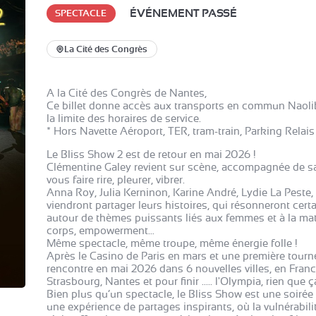
ÉVÉNEMENT PASSÉ
SPECTACLE
La Cité des Congrès
A la Cité des Congrès de Nantes,
Ce billet donne accès aux transports en commun Naolib
la limite des horaires de service.
* Hors Navette Aéroport, TER, tram-train, Parking Relais p
Le Bliss Show 2 est de retour en mai 2026 !
Clémentine Galey revient sur scène, accompagnée de s
vous faire rire, pleurer, vibrer.
Anna Roy, Julia Kerninon, Karine André, Lydie La Peste,
viendront partager leurs histoires, qui résonneront ce
autour de thèmes puissants liés aux femmes et à la mate
corps, empowerment…
Même spectacle, même troupe, même énergie folle !
Après le Casino de Paris en mars et une première tourné
rencontre en mai 2026 dans 6 nouvelles villes, en Franc
Strasbourg, Nantes et pour finir ..... l'Olympia, rien que ç
Bien plus qu’un spectacle, le Bliss Show est une soirée
une expérience de partages inspirants, où la vulnérabilit