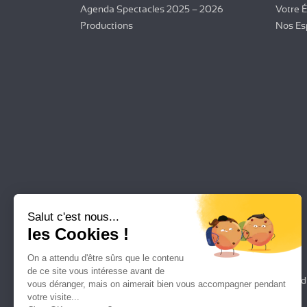
Agenda Spectacles 2025 – 2026
Votre 
Productions
Nos Es
Salut c'est nous...
les Cookies !
On a attendu d'être sûrs que le contenu
de ce site vous intéresse avant de
Plan d
vous déranger, mais on aimerait bien vous accompagner pendant
votre visite...