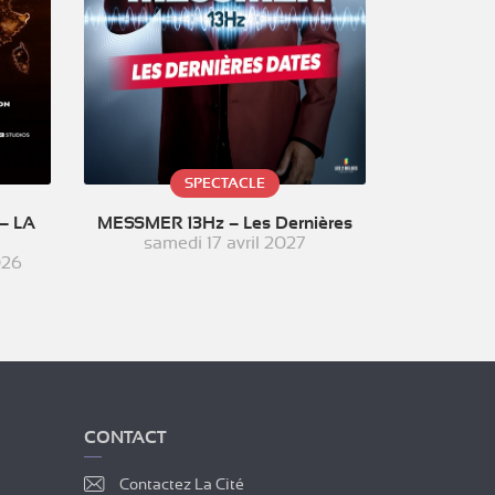
SPECTACLE
– LA
MESSMER 13Hz – Les Dernières
samedi 17 avril 2027
026
CONTACT
Contactez La Cité