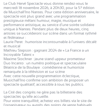
Le Club Hervé Spectacle vous donne rendez-vous le
mercredi 18 novembre 2026, à 20h30, pour la 5? édition
de Musichall’Ino Nantes. Pour cette édition anniversaire, le
spectacle voit plus grand avec une programmation
prestigieuse mêlant humour, magie, musique et
performance artistique, au service d’une soirée solidaire
unique à Nantes. Pendant plus de deux heures, cinq
artistes se succéderont sur scène dans un format rythmé
et fédérateur :
Laurie Peret : humoriste incontournable à l’univers décalé
et musical
Mathieu Stepson : gagnant 2024 de « La France a un
Incroyable Talent »
Maxime Stockner : jeune stand uppeur prometteur
Duo Incanto : un numéro poétique et spectaculaire
Béatrice de la Boulaye : comédienne et humoriste
remarquée à la télévision et sur scène
Avec cette nouvelle programmation éclectique,
Musichall’Ino confirme son ambition de proposer un
spectacle qualitatif, accessible à tous les publics.
La Cité des congrès ne gère pas la billetterie des
spectacles qu'elle accueille.
Pour votre tranquillité, achetez vos billets via le site de
l'organisateur ou auprès des points de vente habituels.