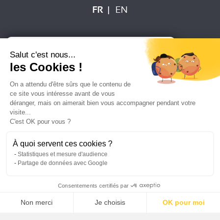
FR
EN
Plan du site
Mentions légales
Salut c'est nous...
Politique de protection des données
Crédits
les Cookies !
On a attendu d'être sûrs que le contenu de
ce site vous intéresse avant de vous
déranger, mais on aimerait bien vous accompagner pendant votre
visite...
C'est OK pour vous ?
À quoi servent ces cookies ?
Statistiques et mesure d'audience
Partage de données avec Google
Consentements certifiés par
Non merci
Je choisis
OK pour moi
Axeptio consent
Plateforme de Gestion du Consentement : Personnalisez vos O