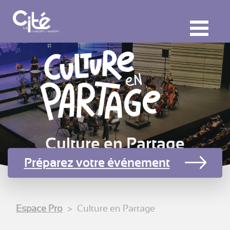
F
ermer
M
Culture en Partage
Préparez votre événement
Espace Pro
Culture en Partage