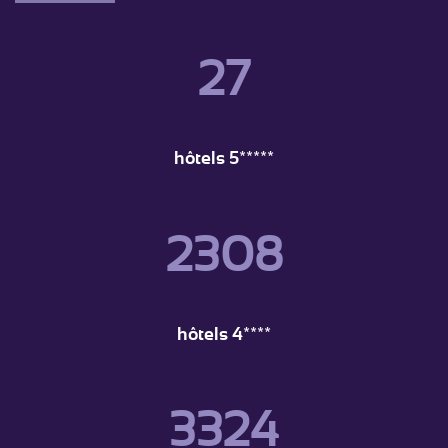
27
hôtels 5*****
2308
hôtels 4****
3324