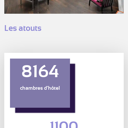
Les atouts
8164
chambres d’hôtel
1100