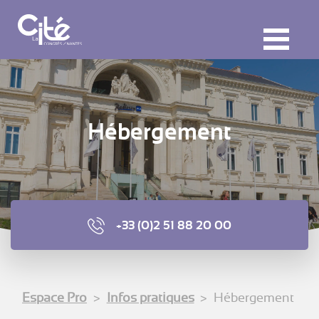
F
ermer
M
Hébergement
+33 (0)2 51 88 20 00
Espace Pro
Infos pratiques
Hébergement