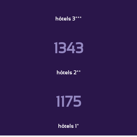
hôtels 3***
1343
hôtels 2**
1175
hôtels 1*