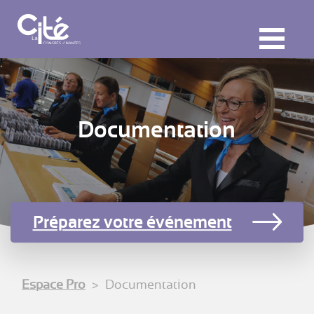
F
ermer
M
Documentation
Préparez votre événement
Espace Pro
Documentation